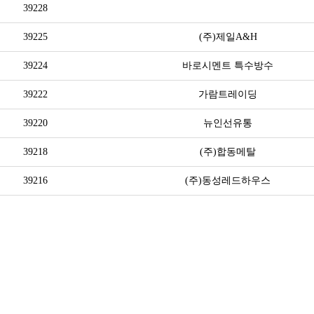
39228
39225
(주)제일A&H
39224
바로시멘트 특수방수
39222
가람트레이딩
39220
뉴인선유통
39218
(주)합동메탈
39216
(주)동성레드하우스